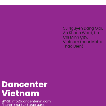
The Art of Her: An exploration of
Feminine Texture & Movement with
Ty Bui | Summer Adult Workshop
Series 2026
53 Nguyen Dang Giai,
An Khanh Ward, Ho
Chi Minh City,
Vietnam (near Metro
Thao Dien)
Dancenter
Vietnam
Email
:
info@dancentervn.com
Phone
: +84 (28) 3519 4490