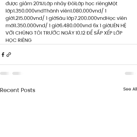
được giảm 20%!Lớp nhảy ĐôiLớp học riêngMột 
lớp1.350.000vndThành viên1.080.000vnd/ 1 
giờ1.215.000vnd/ 1 giờSáu lớp7.200.000vndHọc viên 
mới1.350.000vnd/ 1 giờ6.480.000vnd 6x 1 giờLIÊN HỆ 
VỚI CHÚNG TÔI TRƯỚC NGÀY 10.12 ĐỂ SẮP XẾP LỚP 
HỌC RIÊNG
See All
Recent Posts