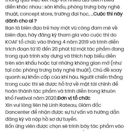
diễn khác nhau : sân khấu, phòng trưng bày nghệ 
thuật, concept store, trường đại học, ...
Cuộc thi này 
dành cho ai ?
Bạn là biên đạo trẻ hay một vũ công đam mê về 
biên đạo, hãy đăng ký tham gia vào cuộc thi do 
KOAF tổ chức vào tháng 4 năm 2019 và trình diễn 
trích đoạn từ 10 đến 20 phút từ một tác phẩm đang 
trong quá trình xây dựng và thích hợp biểu diễn 
trên sân khấu hoặc tại những không gian mở (như 
tại các phòng trưng bày nghệ thuật). Chủ đề xoay 
quanh sự khẩn cấp của khí hậu. Người chiến thắng 
trong cuộc thi sẽ được hỗ trợ về mặt tài chính để 
hoàn thành tác phẩm và trình diễn trong khuôn 
khổ Festival năm 2020.
Đơn vị tổ chức
Xin vui lòng liên hệ Linh Rateau, Giám đốc 
Dancenter để nhận được sự tư vấn và hướng dẫn 
đăng ký và nộp hồ sơ dự tuyển.
Bốn ứng viên được chọn sẽ trình bày tác phẩm vào 