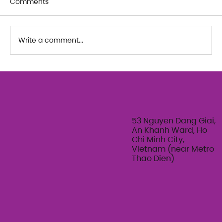
Comments
Write a comment...
The Art of Her: An exploration of
Feminine Texture & Movement with
Ty Bui | Summer Adult Workshop
Series 2026
53 Nguyen Dang Giai,
An Khanh Ward, Ho
Chi Minh City,
Vietnam (near Metro
Thao Dien)