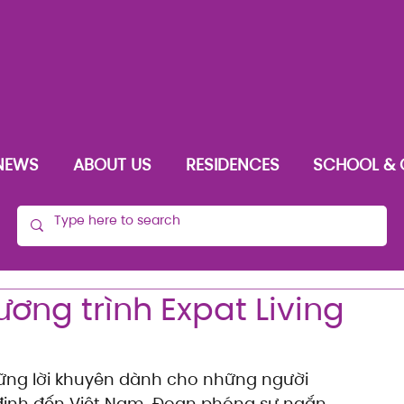
NEWS
ABOUT US
RESIDENCES
SCHOOL & 
ơng trình Expat Living
những lời khuyên dành cho những người 
định đến Việt Nam. Đoạn phóng sự ngắn 