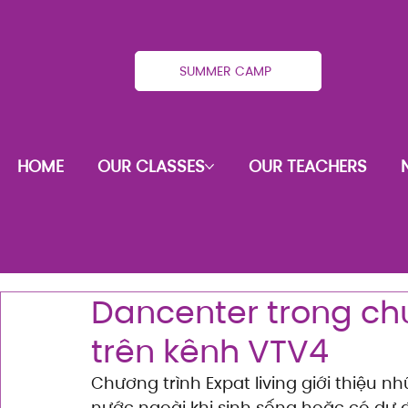
SUMMER CAMP
HOME
OUR CLASSES
OUR TEACHERS
Dancenter trong chư
trên kênh VTV4
Chương trình Expat living giới thiệu 
nước ngoài khi sinh sống hoặc có dự 