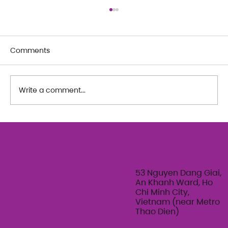
Comments
Write a comment...
The Art of Her: An exploration of
Feminine Texture & Movement with
Ty Bui | Summer Adult Workshop
Series 2026
53 Nguyen Dang Giai,
An Khanh Ward, Ho
Chi Minh City,
Vietnam (near Metro
Thao Dien)