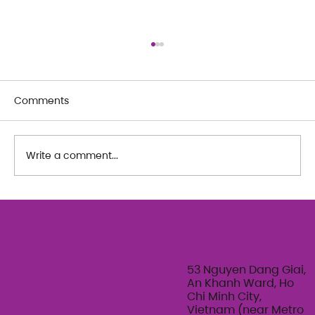
Comments
Write a comment...
The Art of Her: An exploration of
Feminine Texture & Movement with
Ty Bui | Summer Adult Workshop
Series 2026
53 Nguyen Dang Giai,
An Khanh Ward, Ho
Chi Minh City,
Vietnam (near Metro