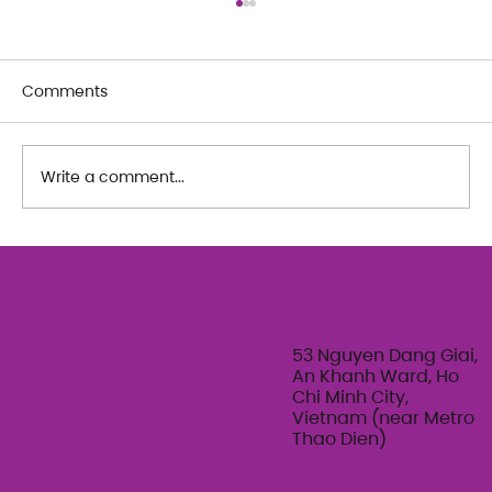
Comments
Write a comment...
The Art of Her: An exploration of
Feminine Texture & Movement with
Ty Bui | Summer Adult Workshop
Series 2026
53 Nguyen Dang Giai,
An Khanh Ward, Ho
Chi Minh City,
Vietnam (near Metro
Thao Dien)