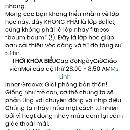
nhàng.
Mong các bạn không hiểu nhầm về lớp 
học này, đây KHÔNG PHẢI là lớp Ballet, 
cũng không phải là lớp nhảy fitness 
“boum boum” (!). Đây là lớp học giúp 
bạn cải thiện vóc dáng và từ đó tăng sự 
tự tin.
THỜI KHÓA BIỂU
Cấp độNgàyGiờGiáo 
viênMọi cấp độThứ 28:00 - 8:50 AM
Ms. 
Linh
Inner Groove: Giải phóng bản thân!
Giống như trẻ con, cơ thể chúng ta sẽ 
phản ứng với chuyển động và nhịp điệu. 
Chúng ta nhảy múa một cách tự nhiên 
bởi vì hoạt động nhảy múa đem lại cảm 
giác thoải mái.