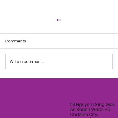
Comments
Write a comment...
The Art of Her: An exploration of
Feminine Texture & Movement with
Ty Bui | Summer Adult Workshop
Series 2026
53 Nguyen Dang Giai,
An Khanh Ward, Ho
Chi Minh City,