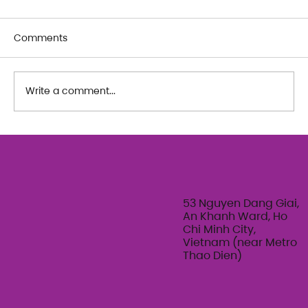
Comments
Write a comment...
53 Nguyen Dang Giai,
An Khanh Ward, Ho
Chi Minh City,
Vietnam (near Metro
Thao Dien)