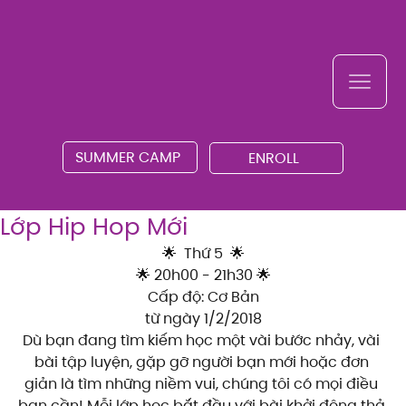
SUMMER CAMP
ENROLL
Lớp Hip Hop Mới
🌟  Thứ 5  🌟
🌟 20h00 - 21h30 🌟
Cấp độ: Cơ Bản
từ ngày 1/2/2018
Dù bạn đang tìm kiếm học một vài bước nhảy, vài 
bài tập luyện, gặp gỡ người bạn mới hoặc đơn 
giản là tìm những niềm vui, chúng tôi có mọi điều 
bạn cần! Mỗi lớp học bắt đầu với bài khởi động thả 