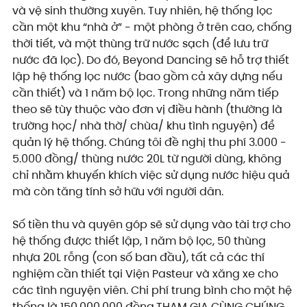
và vệ sinh thường xuyên. Tuy nhiên, hệ thống lọc 
cần một khu “nhà ở” - một phòng ở trên cao, chống 
thời tiết, và một thùng trữ nước sạch (để lưu trữ 
nước đã lọc). Do đó, Beyond Dancing sẽ hỗ trợ thiết 
lập hệ thống lọc nước (bao gồm cả xây dựng nếu 
cần thiết) và 1 năm bộ lọc. Trong những năm tiếp 
theo sẽ tùy thuộc vào đơn vị điều hành (thường là 
trường học/ nhà thờ/ chùa/ khu tình nguyện) để 
quản lý hệ thống. Chúng tôi đề nghị thu phí 3.000 - 
5.000 đồng/ thùng nước 20L từ người dùng, không 
chỉ nhằm khuyến khích việc sử dụng nước hiệu quả 
mà còn tăng tính sở hữu với người dân.
Số tiền thu và quyên góp sẽ sử dụng vào tài trợ cho 
hệ thống được thiết lập, 1 năm bộ lọc, 50 thùng 
nhựa 20L rỗng (con số ban đầu), tất cả các thí 
nghiệm cần thiết tại Viện Pasteur và xăng xe cho 
các tình nguyện viên. Chi phí trung bình cho một hệ 
thống là 150.000.000 đồng.THAM GIA CÙNG CHÚNG 