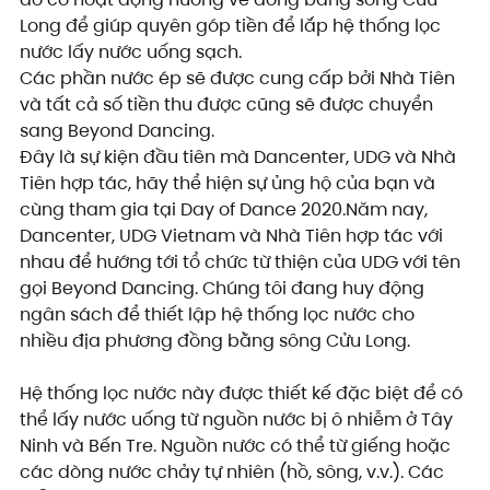
Long để giúp quyên góp tiền để lắp hệ thống lọc 
nước lấy nước uống sạch.
Các phần nước ép sẽ được cung cấp bởi Nhà Tiên 
và tất cả số tiền thu được cũng sẽ được chuyển 
sang Beyond Dancing.
Đây là sự kiện đầu tiên mà Dancenter, UDG và Nhà 
Tiên hợp tác, hãy thể hiện sự ủng hộ của bạn và 
cùng tham gia tại Day of Dance 2020.Năm nay, 
Dancenter, UDG Vietnam và Nhà Tiên hợp tác với 
nhau để hướng tới tổ chức từ thiện của UDG với tên 
gọi Beyond Dancing. Chúng tôi đang huy động 
ngân sách để thiết lập hệ thống lọc nước cho 
nhiều địa phương đồng bằng sông Cửu Long.
Hệ thống lọc nước này được thiết kế đặc biệt để có 
thể lấy nước uống từ nguồn nước bị ô nhiễm ở Tây 
Ninh và Bến Tre. Nguồn nước có thể từ giếng hoặc 
các dòng nước chảy tự nhiên (hồ, sông, v.v.). Các 