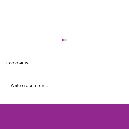
Comments
Write a comment...
The Art of Her: An exploration of
Feminine Texture & Movement with
Ty Bui | Summer Adult Workshop