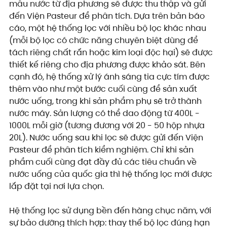
mẫu nước từ địa phương sẽ được thu thập và gửi 
đến Viện Pasteur để phân tích. Dựa trên bản báo 
cáo, một hệ thống lọc với nhiều bộ lọc khác nhau 
(mỗi bộ lọc có chức năng chuyên biệt dùng để 
tách riêng chất rắn hoặc kim loại độc hại) sẽ được 
thiết kế riêng cho địa phương được khảo sát. Bên 
cạnh đó, hệ thống xử lý ánh sáng tia cực tím được 
thêm vào như một bước cuối cùng để sản xuất 
nước uống, trong khi sản phẩm phụ sẽ trở thành 
nước máy. Sản lượng có thể dao động từ 400L - 
1000L mỗi giờ (tương đương với 20 - 50 hộp nhựa 
20L). Nước uống sau khi lọc sẽ được gửi đến Viện 
Pasteur để phân tích kiểm nghiệm. Chỉ khi sản 
phẩm cuối cùng đạt đầy đủ các tiêu chuẩn về 
nước uống của quốc gia thì hệ thống lọc mới được 
lắp đặt tại nơi lựa chọn.
Hệ thống lọc sử dụng bền đến hàng chục năm, với 
sự bảo dưỡng thích hợp: thay thế bộ lọc đúng hạn 