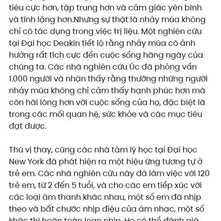
tiêu cực hơn, tập trung hơn và cảm giác yên bình 
và tĩnh lặng hơn.Nhưng sự thật là nhảy múa không 
chỉ có tác dụng trong việc trị liệu. Một nghiên cứu 
tại Đại học Deakin tiết lộ rằng nhảy múa có ảnh 
hưởng rất tích cực đến cuộc sống hàng ngày của 
chúng ta. Các nhà nghiên cứu Úc đã phỏng vấn 
1.000 người và nhận thấy rằng thường những người 
nhảy múa không chỉ cảm thấy hạnh phúc hơn mà 
còn hài lòng hơn với cuộc sống của họ, đặc biệt là 
trong các mối quan hệ, sức khỏe và các mục tiêu 
đạt được.
Thú vị thay, cũng các nhà tâm lý học tại Đại học 
New York đã phát hiện ra một hiệu ứng tương tự ở 
trẻ em. Các nhà nghiên cứu này đã làm việc với 120 
trẻ em, từ 2 đến 5 tuổi, và cho các em tiếp xúc với 
các loại âm thanh khác nhau, một số em đã nhịp 
theo và bắt chước nhịp điệu của âm nhạc, một số 
khác thì hoàn toàn loạn nhịp. Họ có thể đánh giá 