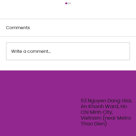
Comments
Write a comment...
The Art of Her: An exploration of
Feminine Texture & Movement with
Ty Bui | Summer Adult Workshop
Series 2026
53 Nguyen Dang Giai,
An Khanh Ward, Ho
Chi Minh City,
Vietnam (near Metro
Thao Dien)