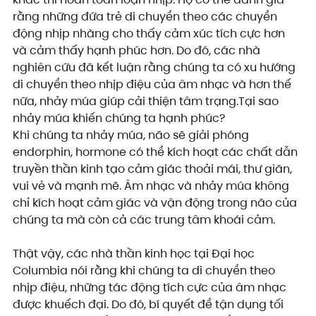
rằng những đứa trẻ di chuyển theo các chuyển 
động nhịp nhàng cho thấy cảm xúc tích cực hơn 
và cảm thấy hạnh phúc hơn. Do đó, các nhà 
nghiên cứu đã kết luận rằng chúng ta có xu hướng 
di chuyển theo nhịp điệu của âm nhạc và hơn thế 
nữa, nhảy múa giúp cải thiện tâm trạng.Tại sao 
nhảy múa khiến chúng ta hạnh phúc?
Khi chúng ta nhảy múa, não sẽ giải phóng 
endorphin, hormone có thể kích hoạt các chất dẫn 
truyền thần kinh tạo cảm giác thoải mái, thư giãn, 
vui vẻ và mạnh mẽ. Âm nhạc và nhảy múa không 
chỉ kích hoạt cảm giác và vận động trong não của 
chúng ta mà còn cả các trung tâm khoái cảm.
Thật vậy, các nhà thần kinh học tại Đại học 
Columbia nói rằng khi chúng ta di chuyển theo 
nhịp điệu, những tác động tích cực của âm nhạc 
được khuếch đại. Do đó, bí quyết để tận dụng tối 