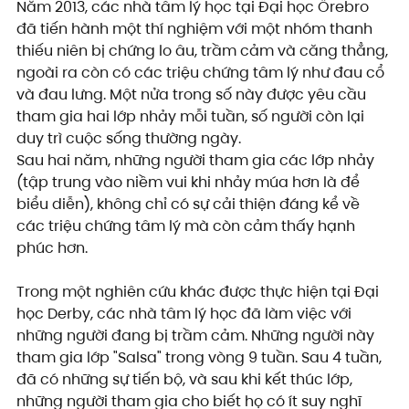
Năm 2013, các nhà tâm lý học tại Đại học Örebro 
đã tiến hành một thí nghiệm với một nhóm thanh 
thiếu niên bị chứng lo âu, trầm cảm và căng thẳng, 
ngoài ra còn có các triệu chứng tâm lý như đau cổ 
và đau lưng. Một nửa trong số này được yêu cầu 
tham gia hai lớp nhảy mỗi tuần, số người còn lại 
duy trì cuộc sống thường ngày.
Sau hai năm, những người tham gia các lớp nhảy 
(tập trung vào niềm vui khi nhảy múa hơn là để 
biểu diễn), không chỉ có sự cải thiện đáng kể về 
các triệu chứng tâm lý mà còn cảm thấy hạnh 
phúc hơn.
Trong một nghiên cứu khác được thực hiện tại Đại 
học Derby, các nhà tâm lý học đã làm việc với 
những người đang bị trầm cảm. Những người này 
tham gia lớp "Salsa" trong vòng 9 tuần. Sau 4 tuần, 
đã có những sự tiến bộ, và sau khi kết thúc lớp, 
những người tham gia cho biết họ có ít suy nghĩ 