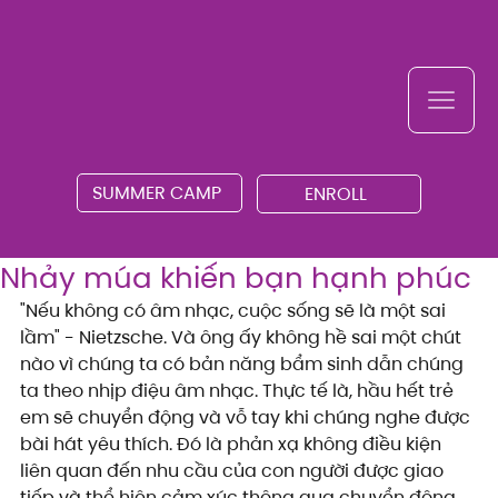
SUMMER CAMP
ENROLL
Nhảy múa khiến bạn hạnh phúc
"Nếu không có âm nhạc, cuộc sống sẽ là một sai 
lầm" - Nietzsche. Và ông ấy không hề sai một chút 
nào vì chúng ta có bản năng bẩm sinh dẫn chúng 
ta theo nhịp điệu âm nhạc. Thực tế là, hầu hết trẻ 
em sẽ chuyển động và vỗ tay khi chúng nghe được 
bài hát yêu thích. Đó là phản xạ không điều kiện 
liên quan đến nhu cầu của con người được giao 
tiếp và thể hiện cảm xúc thông qua chuyển động 