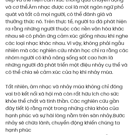
và cơ thể.Âm nhạc được coi là một ngôn ngữ phổ 
quát và tất cả mọi người, có thể đánh giá và 
thưởng thức nó. Trên thực tế, người ta đã phát hiện 
ra rằng những người thuộc các nền văn hóa khác 
nhau sẽ có phản ứng cảm xúc giống nhau khi nghe 
các loại nhạc khác nhau. Vì vậy, không phải ngẫu 
nhiên mà các nghiên cứu nhân học chỉ ra rằng các 
nhóm người có khả năng sống sót cao hơn là 
những người đã phát triển một điệu nhảy cụ thể và 
có thể chia sẻ cảm xúc của họ khi nhảy múa.
Tất nhiên, âm nhạc và nhảy múa không chỉ đóng 
vai trò kết nối xã hội mà còn rất hữu ích cho sức 
khỏe thể chất và tinh thần. Các nghiên cứu gần 
đây tiết lộ rằng một trong những chìa khóa của 
hạnh phúc và sự hài lòng nằm trên sàn nhảy.Bước 
nhảy sẽ chữa lành, chuyển động khiến chúng ta 
hạnh phúc