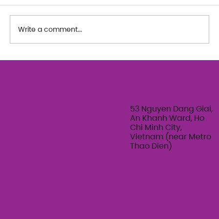
Write a comment...
The Art of Her: An exploration of
Feminine Texture & Movement with
Ty Bui | Summer Adult Workshop
Series 2026
53 Nguyen Dang Giai,
An Khanh Ward, Ho
Chi Minh City,
Vietnam (near Metro
Thao Dien)