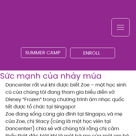
SUMMER CAMP
ENROLL
Sức mạnh của nhảy múa
Dancenter rất vui khi được biết Zoe – một học sinh 
cũ của chúng tôi đang tham gia biểu diễn vở 
Disney “Frozen” trong chương trình âm nhạc quốc 
tết được tổ chức tại Singapo!
Zoe đang sống cùng gia đình tại Singapo, và mẹ 
của Zoe, chị Stacy (cũng là một học viên tại 
Dancenter!) chia sẻ với chúng tôi rằng chị cảm 
thấy thật đặc biệt khi là một bà mẹ của một em bé 