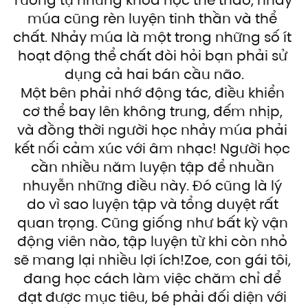
Tương tự những khóa học thể thao, nhảy 
múa cũng rèn luyện tinh thần và thể 
chất. Nhảy múa là một trong những số ít 
hoạt động thể chất đòi hỏi bạn phải sử 
dụng cả hai bán cầu não.
Một bên phải nhớ động tác, điều khiển 
cơ thể bay lên không trung, đếm nhịp, 
và đồng thời người học nhảy múa phải 
kết nối cảm xúc với âm nhạc! Người học 
cần nhiều năm luyện tập để nhuần 
nhuyễn những điều này. Đó cũng là lý 
do vì sao luyện tập và tổng duyệt rất 
quan trọng. Cũng giống như bất kỳ vận 
động viên nào, tập luyện từ khi còn nhỏ 
sẽ mang lại nhiều lợi ích!Zoe, con gái tôi, 
đang học cách làm việc chăm chỉ để 
đạt được mục tiêu, bé phải đối diện với 