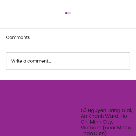
Comments
Write a comment...
The Art of Her: An exploration of
Feminine Texture & Movement with
Ty Bui | Summer Adult Workshop
Series 2026
53 Nguyen Dang Giai,
An Khanh Ward, Ho
Chi Minh City,
Vietnam (near Metro
Thao Dien)