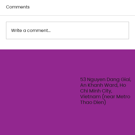
Comments
Write a comment...
The Art of Her: An exploration of
Feminine Texture & Movement with
Ty Bui | Summer Adult Workshop
Series 2026
53 Nguyen Dang Giai,
An Khanh Ward, Ho
Chi Minh City,
Vietnam (near Metro
Thao Dien)