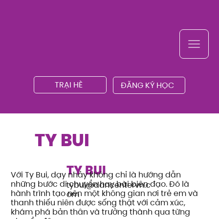
TRẠI HÈ
ĐĂNG KÝ HỌC
TY BUI
TY BUI
Với Ty Bui, dạy nhảy không chỉ là hướng dẫn
những bước di chuyển hay bài biên đạo. Đó là
tybui@dancentervn.c
hành trình tạo nên một không gian nơi trẻ em và
om
thanh thiếu niên được sống thật với cảm xúc,
khám phá bản thân và trưởng thành qua từng