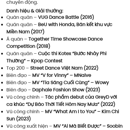
chuyển động.
Danh hiệu & Giải thưởng:
Quán quân –
VUG Dance Battle (2016)
Quán quân –
BeU with Honda, Bán kết khu vực
Miền Nam (2017)
Á quân –
Together Time Showcase Dance
Competition (2018)
Quán quân –
Cuộc thi Kotex “Bước Nhảy Phi
Thường” – Kpop Contest
Top 200 –
Street Dance Việt Nam (2022)
Biên đạo –
MV “V for Vinny” – MNaive
Biên đạo –
MV “Tia Sáng Cuối Cùng” – Wowy
Biên đạo –
Daphale Fashion Show (2023)
Vũ công chính –
Tác phẩm debut của GreyD với
ca khúc “Dự Báo Thời Tiết Hôm Nay Mưa” (2022)
Vũ công chính –
MV “What Am I to You” – Kim Chi
Sun (2023)
Vũ công xuất hiện –
MV “Ai Mà Biết Được” – Soobin