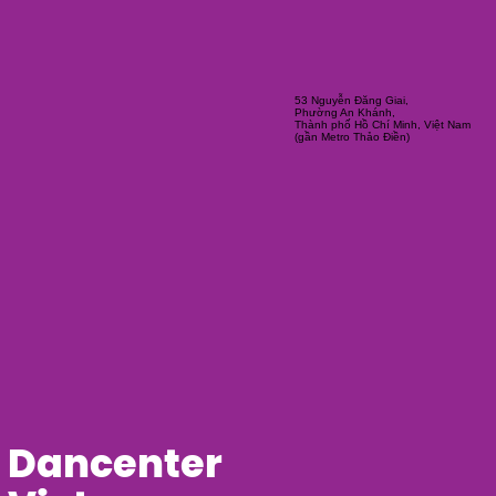
53 Nguyễn Đăng Giai,
Phường An Khánh,
Thành phố Hồ Chí Minh, Việt Nam
(gần Metro Thảo Điền)
Dancenter