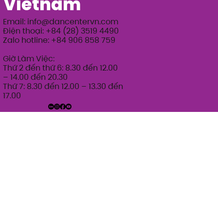
Vietnam
Email:
info@dancentervn.com
Điện thoại: +84 (28) 3519 4490
Zalo hotline: +84 906 858 759
Giờ Làm Việc:
Thứ 2 đến thứ 6: 8.30 đến 12.00
– 14.00 đến 20.30
Thứ 7: 8.30 đến 12.00 – 13.30 đến
17.00