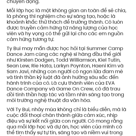
chuyển động.
Mỗi lớp học là một không gian an toàn để sẻ chia,
là phòng thí nghiệm cho sự sáng tạo, hoặc là
khoảnh khắc thử thách để trưởng thành. Cô luôn
được truyền cảm hứng từ năng lượng của học
viên và hy vọng có thể gửi lại cho các em nguồn
cảm hứng tương tự.
Ty Bui may mắn được học hỏi tại Summer Camp
Dance Jam cùng các nghệ sĩ hàng đầu thế giới
như Kirsten Dodgen, Todd Williamson, Kiel Tutin,
Sean Lew, Rie Hata, Larkyn Poynton, Haeni Kim và
Sam Javi, những con người có ngọn lửa đam mê
và tinh thần kỷ luật đã ảnh hưởng sâu sắc đến
hành trình của cô. Là cựu thành viên của EVA
Dance Company và Game On Crew, cô đã trau
dồi tinh thần hợp tác và tầm nhìn sáng tạo trong
môi trường nghệ thuật đa văn hóa.
Với Ty Bui, nhảy múa không chỉ là biểu diễn, mà là
cuộc đối thoại chân thành giữa cảm xúc, nhịp
điệu và sự kết nối giữa con người. Cô mong rằng
qua mỗi lớp học và dự án, học viên của mình có
thể tìm thấy sự tự tin, sáng tạo và niềm vui trong