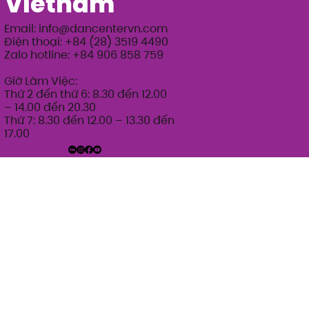
Vietnam
Email:
info@dancentervn.com
Điện thoại: +84 (28) 3519 4490
Zalo hotline: +84 906 858 759
Giờ Làm Việc:
Thứ 2 đến thứ 6: 8.30 đến 12.00
– 14.00 đến 20.30
Thứ 7: 8.30 đến 12.00 – 13.30 đến
17.00