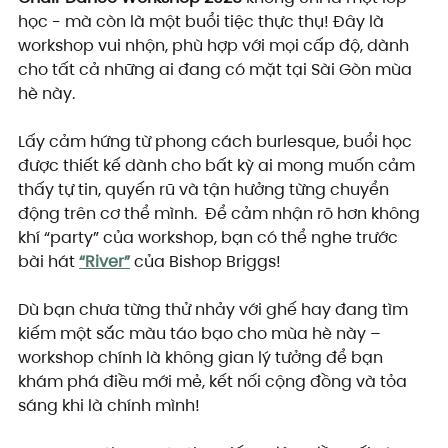
học - mà còn là một buổi tiệc thực thụ! Đây là 
workshop vui nhộn, phù hợp với mọi cấp độ, dành 
cho tất cả những ai đang có mặt tại Sài Gòn mùa 
hè này.
Lấy cảm hứng từ phong cách burlesque, buổi học 
được thiết kế dành cho bất kỳ ai mong muốn cảm 
thấy tự tin, quyến rũ và tận hưởng từng chuyển 
động trên cơ thể mình.  Để cảm nhận rõ hơn không 
khí “party” của workshop, bạn có thể nghe trước 
bài hát 
“River”
của Bishop Briggs!
Dù bạn chưa từng thử nhảy với ghế hay đang tìm 
kiếm một sắc màu táo bạo cho mùa hè này – 
workshop chính là không gian lý tưởng để bạn 
khám phá điều mới mẻ, kết nối cộng đồng và tỏa 
sáng khi là chính mình!