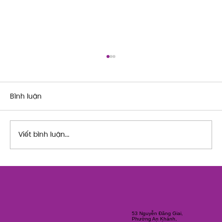
Bình luận
Viết bình luận...
The Art of Her: An exploration of
Feminine Texture & Movement cùng
Ty Bui | Chuỗi Workshop Mùa hè
dành cho Người lớn 2026
53 Nguyễn Đăng Giai,
Phường An Khánh,