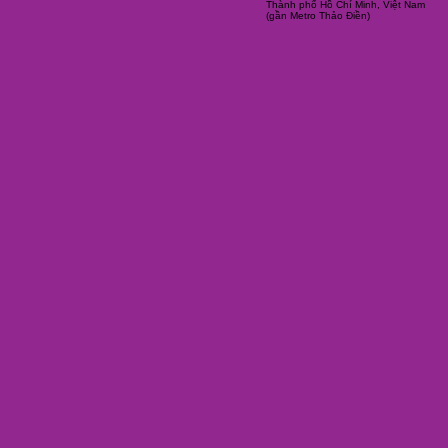
Thành phố Hồ Chí Minh, Việt Nam
(gần Metro Thảo Điền)