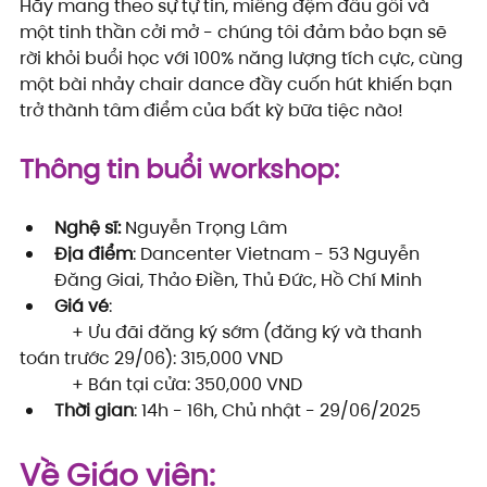
Hãy mang theo sự tự tin, miếng đệm đầu gối và 
một tinh thần cởi mở - chúng tôi đảm bảo bạn sẽ 
rời khỏi buổi học với 100% năng lượng tích cực, cùng 
một bài nhảy chair dance đầy cuốn hút khiến bạn 
trở thành tâm điểm của bất kỳ bữa tiệc nào!
Thông tin buổi workshop:
Nghệ sĩ: 
Nguyễn Trọng Lâm
Địa điểm
: Dancenter Vietnam - 53 Nguyễn 
Đăng Giai, Thảo Điền, Thủ Đức, Hồ Chí Minh
Giá vé
:
            + Ưu đãi đăng ký sớm (đăng ký và thanh 
toán trước 29/06): 315,000 VND
            + Bán tại cửa: 350,000 VND
Thời gian
: 14h - 16h, Chủ nhật - 29/06/2025
Về Giáo viên: