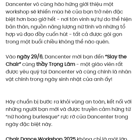
Dancenter vô cùng hào hứng giới thiệu một 
workshop sẽ khiến mùa hè của bạn trở nên đặc 
biệt hơn bao giờ hết - nơi tôn vinh sự tự do thể hiện 
bản thân, nguồn năng lượng nữ tính và những tổ 
hợp vũ đạo đầy cuốn hút - tất cả được gói gọn 
trong một buổi chiều không thể nào quên.
Vào 
ngày 29/6
, Dancenter mời bạn đến 
“Slay the 
Chair”
 cùng 
thầy Trọng Lâm
 - một giáo viên rất 
được yêu quý tại Dancenter và cũng chính là nhân 
vật chính trong ngày sinh nhật của anh ấy!
Hãy chuẩn bị bước ra khỏi vùng an toàn, kết nối với 
những người bạn mới và được truyền cảm hứng từ 
“nữ hoàng burlesque” rực rỡ của Dancenter trong 
ngày đặc biệt này.
Chair Dance Workshop 2025
 không chỉ là một lớp 