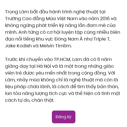
Trọng Lâm bắt đầu hành trình nghệ thuật tại 
Trường Cao đẳng Múa Việt Nam vào năm 2016 và 
không ngừng phát triển kỹ năng lẫn đam mê của 
mình. Anh từng có cơ hội luyện tập cùng nhiều biên 
đạo nổi tiếng khu vực Đông Nam Á như Triple T, 
Jake Kodish và Melvin Timtim.
Trước khi chuyển vào TP.HCM, Lam đã có 6 năm 
giảng dạy tại Hà Nội và là một trong những giáo 
viên trẻ được yêu mến nhất trong cộng đồng. Với 
Lâm, nhảy múa không chỉ là nghệ thuật mà còn là 
liệu pháp chữa lành, là cách để tìm thấy bản thân, 
lan tỏa năng lượng tích cực và thể hiện cá tính một 
cách tự do, chân thật.
Đăng ký