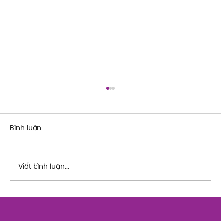
Bình luận
Viết bình luận...
The Art of Her: An exploration of
Feminine Texture & Movement cùng