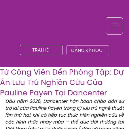
TRẠI HÈ
ĐĂNG KÝ HỌC
Từ Công Viên Đến Phòng Tập: Dự
Án Lưu Trú Nghiên Cứu Của
Pauline Payen Tại Dancenter
Đầu năm 2026, Dancenter hân hoan chào đón sự 
trở lại của Pauline Payen trong kỳ lưu trú nghệ thuật 
lần thứ hai, khi cô tiếp tục thực hiện nghiên cứu về 
các hình thức nhảy múa – thể dục đời thường tại 
Việt Nam (như múa dưỡng sinh / dân vũ trong công 