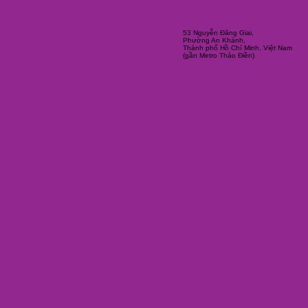
Ty Bui | Chuỗi Workshop Mùa hè
dành cho Người lớn 2026
53 Nguyễn Đăng Giai,
Phường An Khánh,
Thành phố Hồ Chí Minh, Việt Nam
(gần Metro Thảo Điền)