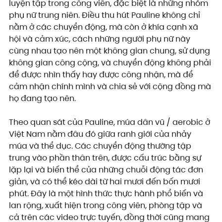
luyện tập trong công viên, đặc biệt là những nhóm 
phụ nữ trung niên. Điều thu hút Pauline không chỉ 
nằm ở các chuyển động, mà còn ở khía cạnh xã 
hội và cảm xúc, cách những người phụ nữ này 
cùng nhau tạo nên một không gian chung, sử dụng 
không gian công cộng, và chuyển động không phải 
để được nhìn thấy hay được công nhận, mà để 
cảm nhận chính mình và chia sẻ với cộng đồng mà 
họ đang tạo nên.
Theo quan sát của Pauline, múa dân vũ / aerobic ở 
Việt Nam nằm đâu đó giữa ranh giới của nhảy 
múa và thể dục. Các chuyển động thường tập 
trung vào phần thân trên, được cấu trúc bằng sự 
lặp lại và biến thể của những chuỗi động tác đơn 
giản, và có thể kéo dài từ hai mươi đến bốn mươi 
phút. Đây là một hình thức thực hành phổ biến và 
lan rộng, xuất hiện trong công viên, phòng tập và 
cả trên các video trực tuyến, đồng thời cũng mang 