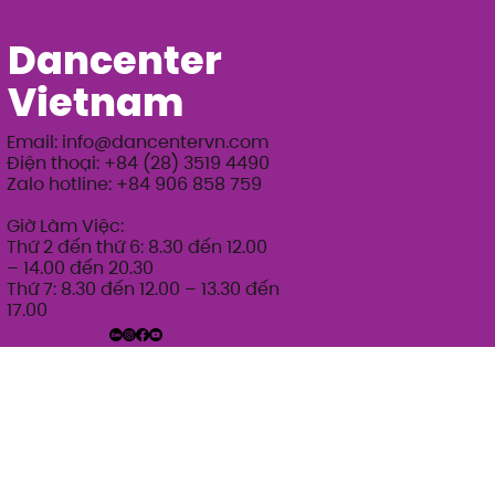
Dancenter
Vietnam
Email:
info@dancentervn.com
Điện thoại: +84 (28) 3519 4490
Zalo hotline: +84 906 858 759
Giờ Làm Việc:
Thứ 2 đến thứ 6: 8.30 đến 12.00
– 14.00 đến 20.30
Thứ 7: 8.30 đến 12.00 – 13.30 đến
17.00