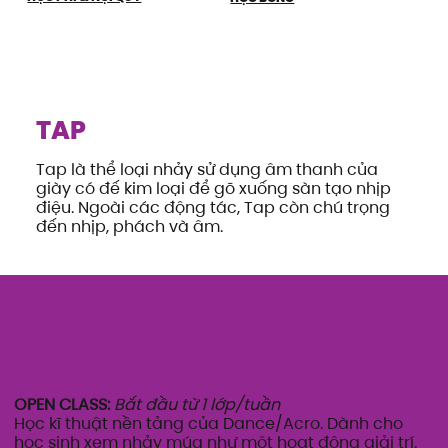
TAP
Tap là thể loại nhảy sử dụng âm thanh của
giày có đế kim loại để gõ xuống sàn tạo nhịp
điệu. Ngoài các động tác, Tap còn chú trọng
đến nhịp, phách và âm.
THỜI KHÓA BIỂU
9/2026 – 6/2027
OPEN CLASS:
Bắt đầu từ 1 lớp/tuần
Học kĩ thuật nền tảng của Dance/Acro. Dành cho
học sinh xem nhảy múa như một hoạt động giải trí.