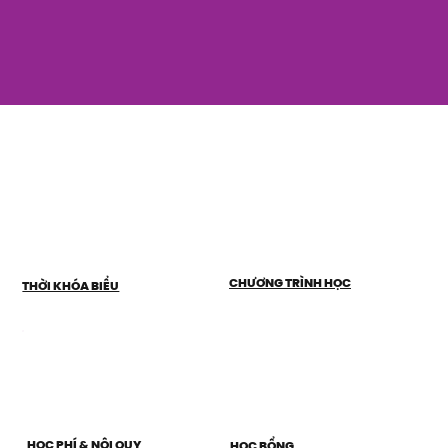
CHƯƠNG TRÌNH HỌC
THỜI KHÓA BIỂU
HỌC PHÍ & NỘI QUY
HỌC BỔNG