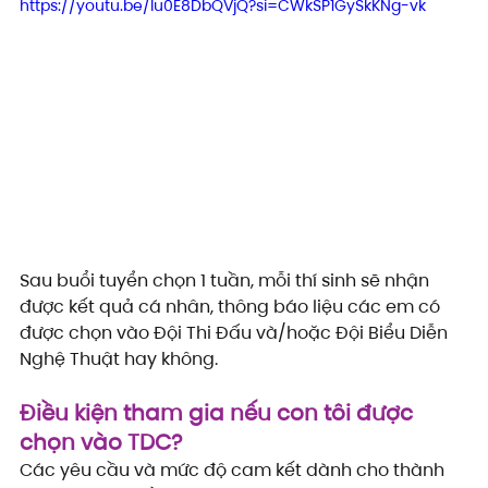
https://youtu.be/Iu0E8DbQVjQ?si=CWkSP1GySkKNg-vk
Sau buổi tuyển chọn 1 tuần, mỗi thí sinh sẽ nhận 
được kết quả cá nhân, thông báo liệu các em có 
được chọn vào Đội Thi Đấu và/hoặc Đội Biểu Diễn 
Nghệ Thuật hay không.
Điều kiện tham gia nếu con tôi được 
chọn vào TDC?
Các yêu cầu và mức độ cam kết dành cho thành 