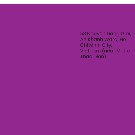
53 Nguyen Dang Giai,
An Khanh Ward, Ho
Chi Minh City,
Vietnam (near Metro
Thao Dien)