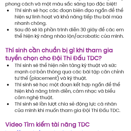
phong cách và một màu sắc sáng tạo đặc biệt!
Thí sinh sẽ học các đoạn biên đạo ngắn để thể 
hiện sự linh hoạt và khả năng tiếp thu bài múa 
nhanh chóng.
Sau đó sẽ là phần trình diễn 30 giây để các em 
thể hiện kỹ năng nhào lộn/acrobatic của mình.
Thí sinh cần chuẩn bị gì 
khi tham gia 
tuyển chọn 
cho Đội Thi Đấu TDC?
Thí sinh sẽ thể hiện nền tảng kỹ thuật và sức 
mạnh cơ bản thông qua các bài tập căn chỉnh 
tư thế (placement) và kỹ thuật.
Thí sinh sẽ học một đoạn kết hợp ngắn để thể 
hiện khả năng trình diễn, cảm nhạc và biểu 
cảm nghệ thuật.
Thí sinh sẽ lần lượt chia sẻ động lực cá nhân 
của mình khi muốn tham gia Đội Thi Đấu TDC.
Video Tìm kiếm tài năng TDC