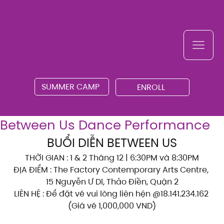
SUMMER CAMP
ENROLL
Between Us Dance Performance
BUỔI DIỄN BETWEEN US
THỜI GIAN : 1 & 2 Tháng 12 | 6:30PM và 8:30PM
ĐỊA ĐIỂM : The Factory Contemporary Arts Centre, 
15 Nguyễn Ư Dĩ, Thảo Điền, Quận 2
LIÊN HỆ : Để đặt vé vui lòng liên hện @18.141.234.162 
(Giá vé 1,000,000 VND)