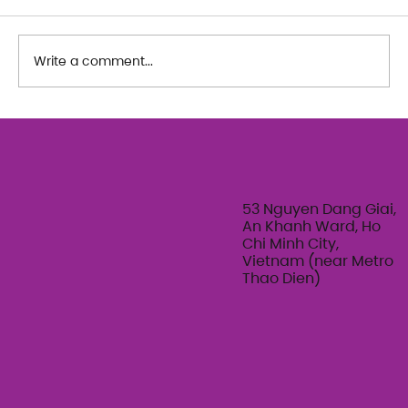
Write a comment...
IMPACT - Dance Performace 2024
53 Nguyen Dang Giai,
An Khanh Ward, Ho
Chi Minh City,
Vietnam (near Metro
Thao Dien)