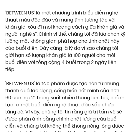
'BETWEEN US' là một chương trình biểu diễn nghệ 
thuật múa độc đáo và mang tính tương tác với 
khán giả, xóa đi mọi khoảng cách giữa khán giả và 
người nghệ sĩ. Chính vì thế, chúng tôi đã lựa chọn kỹ 
lưỡng một không gian phù hợp cho tính chất này 
của buổi diễn. Đây cũng là lý do vì sao chúng tôi 
giới hạn số lượng khán giả là 100 người cho mỗi 
buổi diễn với tổng cộng 4 buổi trong 2 ngày liên 
tiếp.
'BETWEEN US' là tác phẩm được tạo nên từ những 
thành quả lao động, cống hiến hết mình của hơn 
60 con người trong suốt nhiều tháng liên tục, nhằm 
tạo ra một buổi diễn nghệ thuật đặc sắc chưa 
từng có. Vì vậy, chúng tôi tin rằng giá trị tấm vé sẽ 
được phản ánh bằng chính chất lượng của buổi 
diễn và chúng tôi không thể không nóng lòng được 