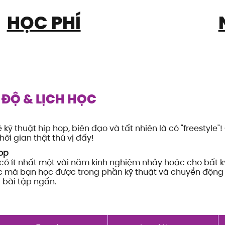
HỌC PHÍ
 ĐỘ & LỊCH HỌC
 kỹ thuật hip hop, biên đạo và tất nhiên là có "freestyle"!
ời gian thật thú vị đấy!
op
có ít nhất một vài năm kinh nghiệm nhảy hoặc cho bất k
ức mà bạn học được trong phần kỹ thuật và chuyển động
 bài tập ngắn.