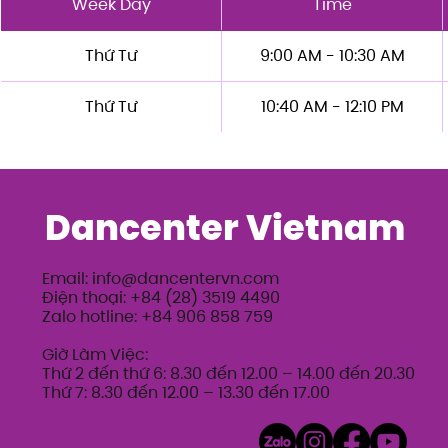
Week Day
Time
Thứ Tư
9:00 AM - 10:30 AM
Thứ Tư
10:40 AM - 12:10 PM
Dancenter Vietnam
Email:
info@dancentervn.com
Điện thoại: +84 (28) 3519 4490
Zalo hotline: +84 906 858 759
Giờ Làm Việc:
Thứ 2 đến thứ 6: 8.30 đến 12.00 – 14.00 đến 20.30
Thứ 7: 8.30 đến 12.00 – 13.30 đến 17.00