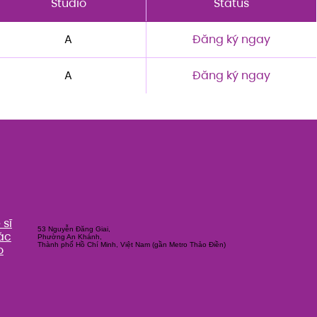
Studio
Status
A
Đăng ký ngay
A
Đăng ký ngay
sĩ
53 Nguyễn Đăng Giai,
ác
Phường An Khánh,
Thành phố Hồ Chí Minh, Việt Nam (gần Metro Thảo Điền)
o