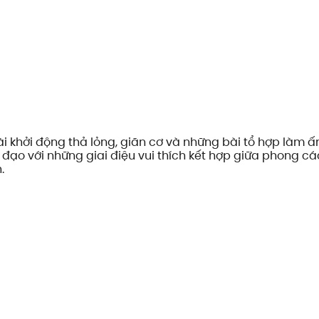
ài khởi động thả lỏng, giãn cơ và những bài tổ hợp làm ấ
n đạo với những giai điệu vui thích kết hợp giữa phong c
.