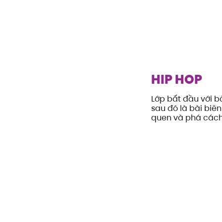
HIP HOP
Lớp bắt đầu với b
sau đó là bài biê
quen và phá cách