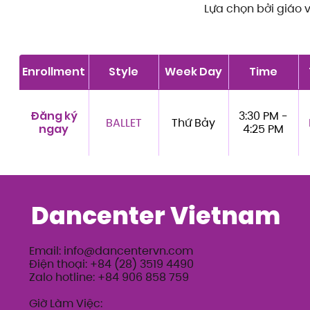
Lựa chọn bởi giáo 
Enrollment
Style
Week Day
Time
Đăng ký
3:30 PM -
BALLET
Thứ Bảy
ngay
4:25 PM
Dancenter Vietnam
Email:
info@dancentervn.com
Điện thoại: +84 (28) 3519 4490
Zalo hotline: +84 906 858 759
Giờ Làm Việc: