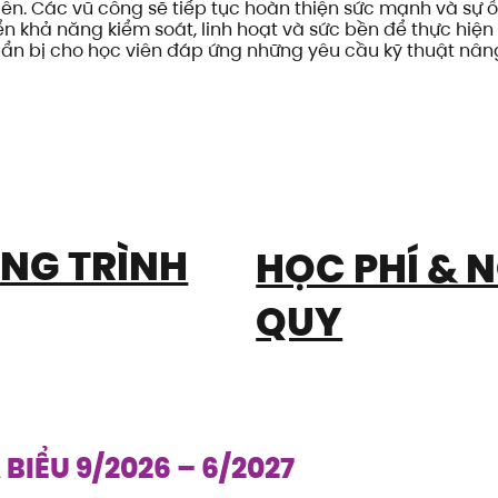
viên. Các vũ công sẽ tiếp tục hoàn thiện sức mạnh và sự ổ
iển khả năng kiểm soát, linh hoạt và sức bền để thực hiện
ẩn bị cho học viên đáp ứng những yêu cầu kỹ thuật nân
NG TRÌNH
HỌC PHÍ & N
QUY
BIỂU 9/2026 – 6/2027