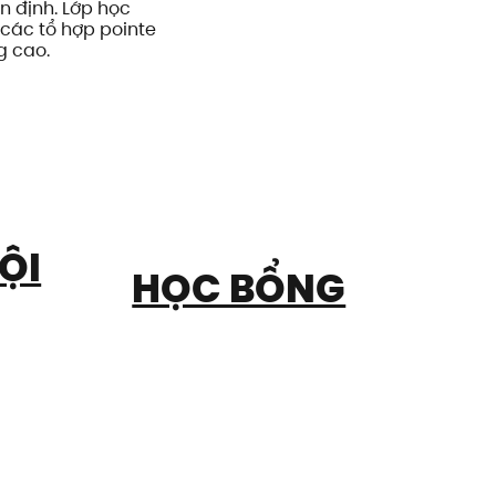
n định. Lớp học
 các tổ hợp pointe
g cao.
ỘI
HỌC BỔNG