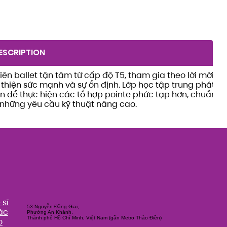
ESCRIPTION
iên ballet tận tâm từ cấp độ T5, tham gia theo lời mời
 thiện sức mạnh và sự ổn định. Lớp học tập trung phát
bền để thực hiện các tổ hợp pointe phức tạp hơn, chuẩn
 những yêu cầu kỹ thuật nâng cao.
sĩ
53 Nguyễn Đăng Giai,
ác
Phường An Khánh,
Thành phố Hồ Chí Minh, Việt Nam (gần Metro Thảo Điền)
o