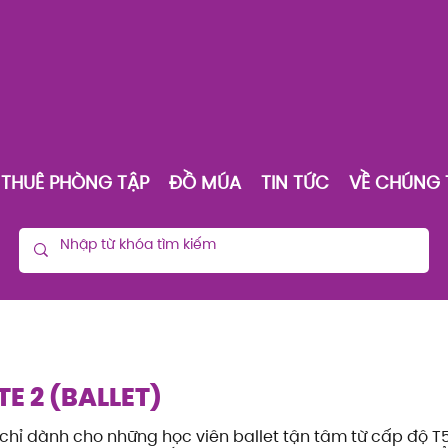
THUÊ PHÒNG TẬP
ĐỒ MÚA
TIN TỨC
VỀ CHÚNG 
TE 2 (BALLET)
2 chỉ dành cho những học viên ballet tận tâm từ cấp độ T